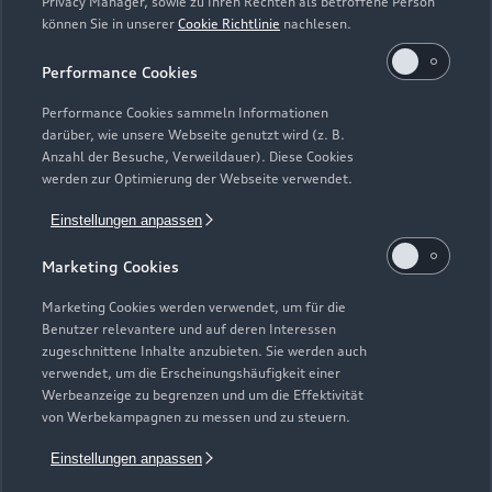
Privacy Manager, sowie zu Ihren Rechten als betroffene Person
können Sie in unserer
Cookie Richtlinie
nachlesen.
Performance Cookies
Performance Cookies sammeln Informationen
Zur Inspektion
darüber, wie unsere Webseite genutzt wird (z. B.
Anzahl der Besuche, Verweildauer). Diese Cookies
werden zur Optimierung der Webseite verwendet.
Zurück nach oben
Einstellungen anpassen
Marketing Cookies
Modelle
Marketing Cookies werden verwendet, um für die
Benutzer relevantere und auf deren Interessen
Kaufen & leasen
Alle Modelle
zugeschnittene Inhalte anzubieten. Sie werden auch
verwendet, um die Erscheinungshäufigkeit einer
Modelle vergleichen
Werbeanzeige zu begrenzen und um die Effektivität
Service & Zubehör
Neuwagensuche
von Werbekampagnen zu messen und zu steuern.
Elektromodelle
Gebrauchtwagensuche
Einstellungen anpassen
Support
Saisonale Angebote
Plug-in-Hybride