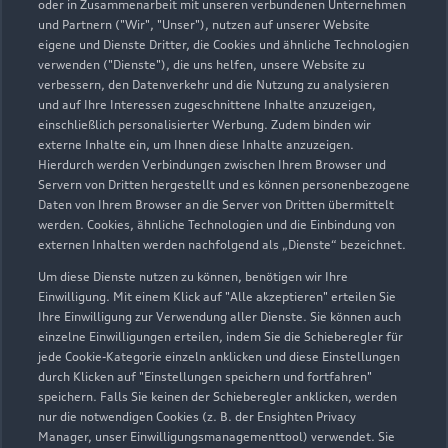
oder in Zusammenarbeit mit unseren verbundenen Unternehmen
info@autohaus-just.de
und Partnern ("Wir", "Unser"), nutzen auf unserer Website
eigene und Dienste Dritter, die Cookies und ähnliche Technologien
verwenden ("Dienste"), die uns helfen, unsere Website zu
Kontaktdaten herunterladen
verbessern, den Datenverkehr und die Nutzung zu analysieren
und auf Ihre Interessen zugeschnittene Inhalte anzuzeigen,
einschließlich personalisierter Werbung. Zudem binden wir
externe Inhalte ein, um Ihnen diese Inhalte anzuzeigen.
Öffnungszeiten
Hierdurch werden Verbindungen zwischen Ihrem Browser und
Servern von Dritten hergestellt und es können personenbezogene
Daten von Ihrem Browser an die Server von Dritten übermittelt
werden. Cookies, ähnliche Technologien und die Einbindung von
Teile- und Zubehörverkauf
externen Inhalten werden nachfolgend als „Dienste“ bezeichnet.
Geöffnet bis
17:30
Um diese Dienste nutzen zu können, benötigen wir Ihre
Einwilligung. Mit einem Klick auf "Alle akzeptieren" erteilen Sie
Service
Ihre Einwilligung zur Verwendung aller Dienste. Sie können auch
einzelne Einwilligungen erteilen, indem Sie die Schieberegler für
Geöffnet bis
17:30
jede Cookie-Kategorie einzeln anklicken und diese Einstellungen
durch Klicken auf "Einstellungen speichern und fortfahren"
speichern. Falls Sie keinen der Schieberegler anklicken, werden
nur die notwendigen Cookies (z. B. der Ensighten Privacy
Manager, unser Einwilligungsmanagementtool) verwendet. Sie