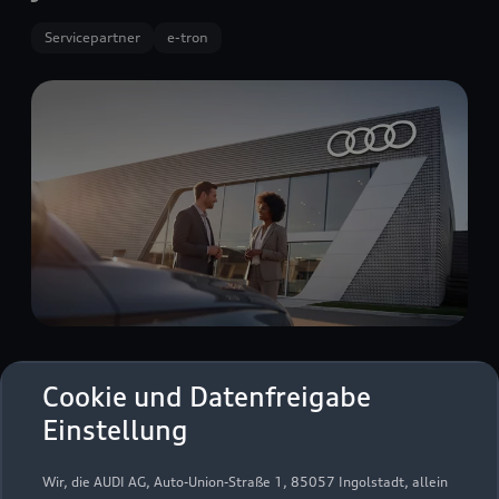
Servicepartner
e-tron
Höber und Mandelbaumstraße 2
Cookie und Datenfreigabe
68794 Oberhausen- Rheinhausen
Einstellung
07254 1730
Wir, die AUDI AG, Auto-Union-Straße 1, 85057 Ingolstadt, allein