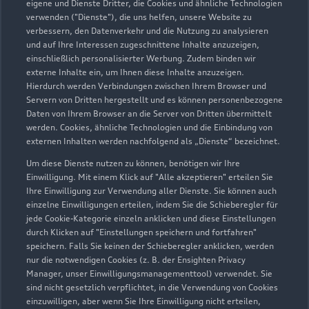
eigene und Dienste Dritter, die Cookies und ähnliche Technologien
verwenden ("Dienste"), die uns helfen, unsere Website zu
verbessern, den Datenverkehr und die Nutzung zu analysieren
und auf Ihre Interessen zugeschnittene Inhalte anzuzeigen,
einschließlich personalisierter Werbung. Zudem binden wir
externe Inhalte ein, um Ihnen diese Inhalte anzuzeigen.
Hierdurch werden Verbindungen zwischen Ihrem Browser und
Servern von Dritten hergestellt und es können personenbezogene
Daten von Ihrem Browser an die Server von Dritten übermittelt
werden. Cookies, ähnliche Technologien und die Einbindung von
externen Inhalten werden nachfolgend als „Dienste“ bezeichnet.
Um diese Dienste nutzen zu können, benötigen wir Ihre
Einwilligung. Mit einem Klick auf "Alle akzeptieren" erteilen Sie
Ihre Einwilligung zur Verwendung aller Dienste. Sie können auch
Höber und Mandelbaumstraße 2
einzelne Einwilligungen erteilen, indem Sie die Schieberegler für
68794 Oberhausen- Rheinhausen
jede Cookie-Kategorie einzeln anklicken und diese Einstellungen
durch Klicken auf "Einstellungen speichern und fortfahren"
07254 1730
speichern. Falls Sie keinen der Schieberegler anklicken, werden
nur die notwendigen Cookies (z. B. der Ensighten Privacy
Manager, unser Einwilligungsmanagementtool) verwendet. Sie
info@autohaus-just.de
sind nicht gesetzlich verpflichtet, in die Verwendung von Cookies
einzuwilligen, aber wenn Sie Ihre Einwilligung nicht erteilen,