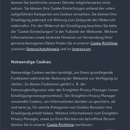
Kontaktdaten herunterladen
können Sie bestimmte unserer Dienste möglicherweise nicht
nutzen. Sie können Ihre Cookie-Einstellungen anhand der unten
aufgeführten Kategorien von Cookies verwalten. Sie können Ihre
Einwilligung jederzeit mit Wirkung zum Zeitpunkt des Widerrufs
widerrufen. Für den Widerruf der Einwilligung beachten Sie bitte
Öffnungszeiten
die "Cookie-Einstellungen" in der Fußzeile der Webseite. Weitere
Informationen sowie konkrete Hinweise zur Verwendung Ihrer
personenbezogenen Daten finden Sie in unserer
Cookie Richtlinie
,
unserem
Datenschutzhinweis
und im
Impressum
.
Teile- und Zubehörverkauf
Geschlossen
,
öffnet am
Freitag 07:30
Notwendige Cookies
Notwendige Cookies werden benötigt, um Ihnen grundlegende
Service
Funktionen während der Nutzung der Webseite zur Verfügung zu
Geschlossen
,
öffnet am
Freitag 07:30
stellen. Zu diesen Funktionen gehört z. B. der
Fahrzeugkonfigurator oder der Ensighten Privacy Manager (unser
Einwilligungsmanagementtool). Der Ensighten Privacy Manager
verwendet Cookies, um Informationen darüber zu speichern, ob
und wenn ja, für welche Kategorien von Cookies Benutzer ihre
Einwilligung erteilt haben. Weitere Informationen zum Ensighten
Privacy Manager, sowie zu Ihren Rechten als betroffene Person
können Sie in unserer
Cookie Richtlinie
nachlesen.