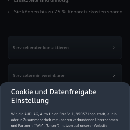
›
Sie können bis zu 75 % Reparaturkosten sparen.
Serviceberater kontaktieren
Servicetermin vereinbaren
Cookie und Datenfreigabe
Einstellung
Just & Söhne GmbH
Wir, die AUDI AG, Auto-Union-Straße 1, 85057 Ingolstadt, allein
oder in Zusammenarbeit mit unseren verbundenen Unternehmen
Servicepartner
e-tron
und Partnern ("Wir", "Unser"), nutzen auf unserer Website